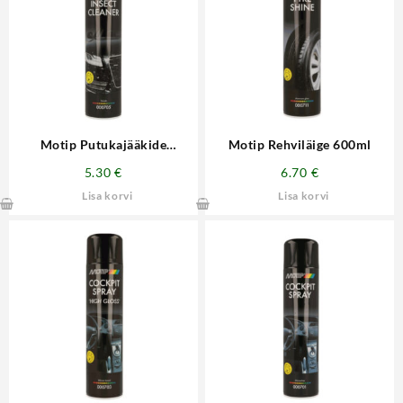
Motip Putukajääkide
Motip Rehviläige 600ml
eemaldaja 600ml
5.30
€
6.70
€
Lisa korvi
Lisa korvi