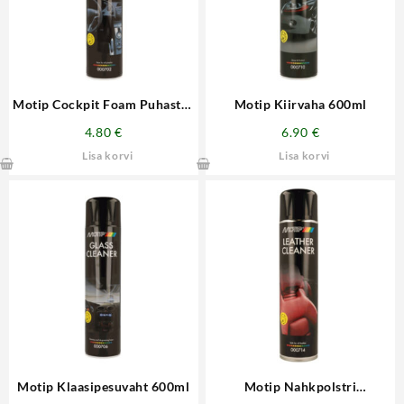
Motip Cockpit Foam Puhastav
Motip Kiirvaha 600ml
vaht 600ml
4.80
€
6.90
€
Lisa korvi
Lisa korvi
Motip Klaasipesuvaht 600ml
Motip Nahkpolstri