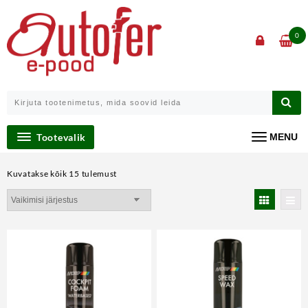
Skip
to
content
0
Tootevalik
MENU
Kuvatakse kõik 15 tulemust