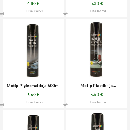
puhastusvahend 600ml
4.80
€
5.30
€
Lisa korvi
Lisa korvi
Motip Pigieemaldaja 600ml
Motip Plastik- ja
kummidetailide
6.60
€
5.50
€
hooldusvahend 600ml
Lisa korvi
Lisa korvi