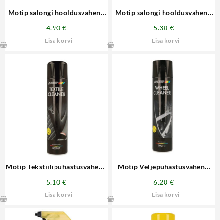
Motip salongi hooldusvahend
Motip salongi hooldusvahend
– läikiv 600ml
600ml
4.90
€
5.30
€
Lisa korvi
Lisa korvi
Motip Tekstiilipuhastusvahend
Motip Veljepuhastusvahend
600ml
600ml
5.10
€
6.20
€
Lisa korvi
Lisa korvi